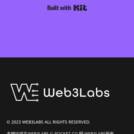
Built with Kit
© 2023 WEB3LABS ALL RIGHTS RESERVED.
本網站域名WEB3LABS.G-ROCKET.CO.歸 WEB3LABS所有