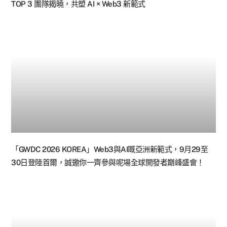
TOP 3 團隊揭曉，共塑 AI × Web3 新範式
「GWDC 2026 KOREA」Web3與AI嘅亞洲新範式，9月29至
30日登陸首爾，誠邀你一齊參與呢場全球開發者巔峰盛會！